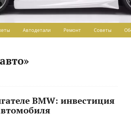
жеты
Автодетали
Ремонт
Советы
Об
авто»
игателе BMW: инвестиция
автомобиля