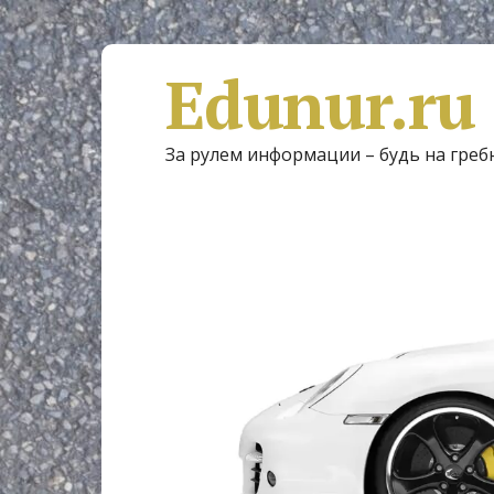
Edunur.ru
За рулем информации – будь на греб