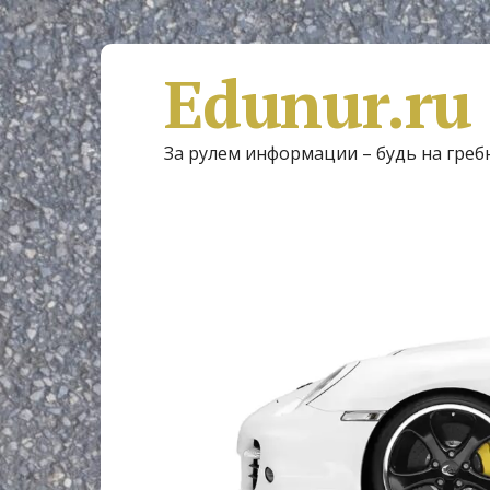
Edunur.ru
За рулем информации – будь на греб