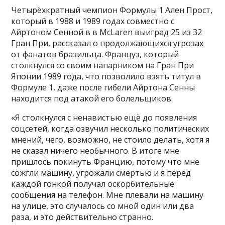
Четырёхкратный чемпион Формулы 1 Ален Прост,
который в 1988 и 1989 годах совместно с
Айртоном Сенной в в McLaren выиград 25 из 32
Гран При, рассказал о продолжающихся угрозах
от фанатов бразильца. Француз, который
столкнулся со своим напарником на Гран При
Японии 1989 года, что позволило взять титул в
Формуле 1, даже после гибели Айртона Сенны
находится под атакой его болельщиков.
«Я столкнулся с ненавистью ещё до появления
соцсетей, когда озвучил несколько политических
мнений, чего, возможно, не стоило делать, хотя я
не сказал ничего необычного. В итоге мне
пришлось покинуть Францию, потому что мне
сожгли машину, угрожали смертью и я перед
каждой гонкой получал оскорбительные
сообщения на телефон. Мне плевали на машину
на улице, это случалось со мной один или два
раза, и это действительно странно.