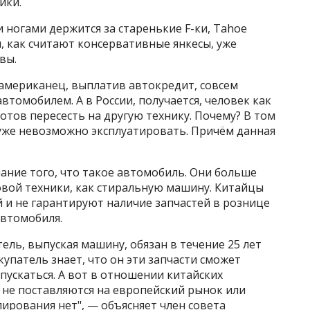
ики.
и ногами держится за старенькие F-ки, Tahoe
и, как считают консервативные янкесы, уже
вы.
 американец, выплатив автокредит, совсем
автомобилем. А в России, получается, человек как
готов пересесть на другую технику. Почему? В том
о уже невозможно эксплуатировать. Причём данная
ание того, что такое автомобиль. Они больше
вой техники, как стиральную машину. Китайцы
 и не гарантируют наличие запчастей в рознице
автомобиля.
ль, выпуская машину, обязан в течение 25 лет
купатель знает, что он эти запчасти сможет
пускаться. А вот в отношении китайских
 не поставляются на европейский рынок или
лирования нет", — объясняет член совета