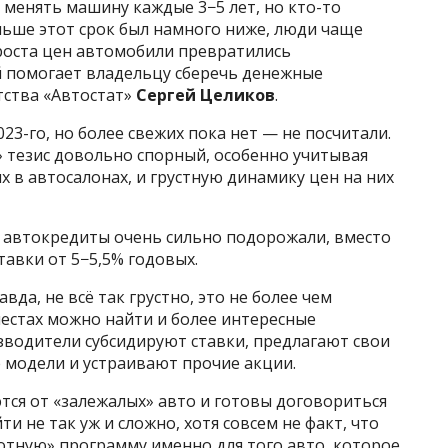
т менять машину каждые 3−5 лет, но кто-то
аньше этот срок был намного ниже, люди чаще
 роста цен автомобили превратились
 помогает владельцу сберечь денежные
тства «Автостат»
Сергей Целиков
.
23-го, но более свежих пока нет — не посчитали.
 тезис довольно спорный, особенно учитывая
х в автосалонах, и грустную динамику цен на них
А автокредиты очень сильно подорожали, вместо
авки от 5−5,5% годовых.
авда, не всё так грустно, это не более чем
естах можно найти и более интересные
зводители субсидируют ставки, предлагают свои
модели и устраивают прочие акции.
тся от «залежалых» авто и готовы договориться
ти не так уж и сложно, хотя совсем не факт, что
отную» программу именно для того авто, которое