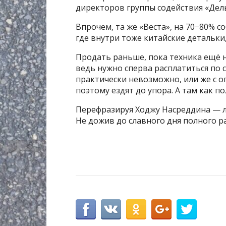
директоров группы содействия «Дел
Впрочем, та же «Веста», на 70−80% с
где внутри тоже китайские детальки,
Продать раньше, пока техника ещё н
ведь нужно сперва расплатиться по 
практически невозможно, или же с о
поэтому ездят до упора. А там как по
Перефразируя Ходжу Насреддина — л
Не дожив до славного дня полного р