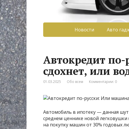
Новости
Авто гад
Автокредит по-
сдохнет, или во
01.03.2025
Обо всем
Комментарии: 0
Автомобиль в ипотеку — данная шутк
среднем ценнике новой легковушки (к
на покупку машин от 30% годовых л