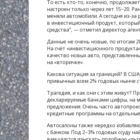
То есть кто-то, конечно, продолжае
настроен только через лет 15−20. Р
меняли автомобили. А сегодня из-за
в инвестиционный продукт, который
средства", — отметил директор аген
Данные не очень новые, по итогам 20
На счёт «инвестиционного продукта»
качество новых авто, представленны
на «вторичке».
Какова ситуация за границей? В СШ
привычных всем 2% годовых нынче ст
Трагедия, и как они с этим живут? Пр
декларируемые банками цифры, на м
предложения. Очень часто автопрои
кредитные программы на отдельные 
Автосалоны также нередко избавляю
с банком. Под 2−3% годовых ссуду най
вам удастся изыскать подобную «льг