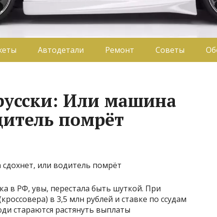
жеты
Автодетали
Ремонт
Советы
Об
русски: Или машина
дитель помрёт
а в РФ, увы, перестала быть шуткой. При
россовера) в 3,5 млн рублей и ставке по ссудам
юди стараются растянуть выплаты