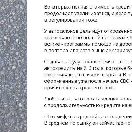
Во-вторых, полная стоимость кредит
продолжает увеличиваться, и дело ту
в регулировании тоже.
У автосалонов дела идут откровенн
«раздевают» по полной программе. К
всякие «программы помощи на дорог
в полтора-два раза выше деклариру
Отдавать ссуду заранее сейчас спосо
автокредиты на 2−3 года, которые бы
заканчиваются или уже закрыты. В п
оформленные уже после начала СВО — 
причина роста среднего срока.
Любопытно, что срок владения новы
с продолжительностью кредита на ег
«Это миф, что средний срок владения
В среднем по рынку он сейчас где-то 