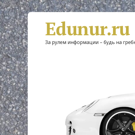
Edunur.ru
За рулем информации – будь на греб