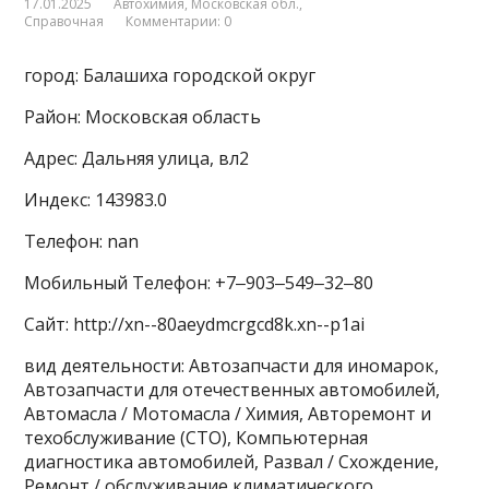
17.01.2025
Автохимия
,
Московская обл.
,
Справочная
Комментарии: 0
город: Балашиха городской округ
Район: Московская область
Адрес: Дальняя улица, вл2
Индекс: 143983.0
Телефон: nan
Мобильный Телефон: +7‒903‒549‒32‒80
Сайт: http://xn--80aeydmcrgcd8k.xn--p1ai
вид деятельности: Автозапчасти для иномарок,
Автозапчасти для отечественных автомобилей,
Автомасла / Мотомасла / Химия, Авторемонт и
техобслуживание (СТО), Компьютерная
диагностика автомобилей, Развал / Схождение,
Ремонт / обслуживание климатического