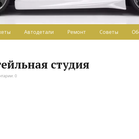
жеты
Автодетали
Ремонт
Советы
Об
тейльная студия
тарии: 0