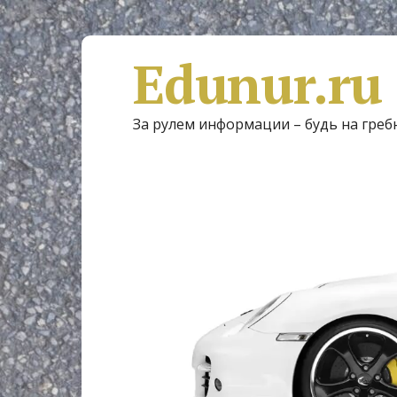
Edunur.ru
За рулем информации – будь на греб