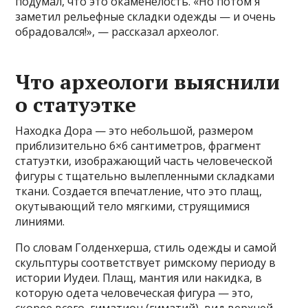
подумал, что это окаменелость. «Но потом я
заметил рельефные складки одежды — и очень
обрадовался!», — рассказал археолог.
Что археологи выяснили
о статуэтке
Находка Дора — это небольшой, размером
приблизительно 6×6 сантиметров, фрагмент
статуэтки, изображающий часть человеческой
фигуры с тщательно вылепленными складками
ткани. Создается впечатление, что это плащ,
окутывающий тело мягкими, струящимися
линиями.
По словам Голденхерша, стиль одежды и самой
скульптуры соответствует римскому периоду в
истории Иудеи. Плащ, мантия или накидка, в
которую одета человеческая фигура — это,
скорее всего, гиматион (гиматий), вид верхней