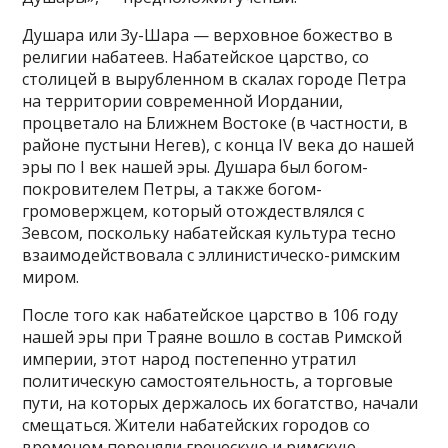
Душара или Зу-Шара — верховное божество в
религии набатеев. Набатейское царство, со
столицей в вырубленном в скалах городе Петра
на территории современной Иордании,
процветало на Ближнем Востоке (в частности, в
районе пустыни Негев), с конца IV века до нашей
эры по I век нашей эры. Душара был богом-
покровителем Петры, а также богом-
громовержцем, который отождествлялся с
Зевсом, поскольку набатейская культура тесно
взаимодействовала с эллинистическо-римским
миром.
После того как набатейское царство в 106 году
нашей эры при Траяне вошло в состав Римской
империи, этот народ постепенно утратил
политическую самостоятельность, а торговые
пути, на которых держалось их богатство, начали
смещаться. Жители набатейских городов со
временем переняли греческую и римскую