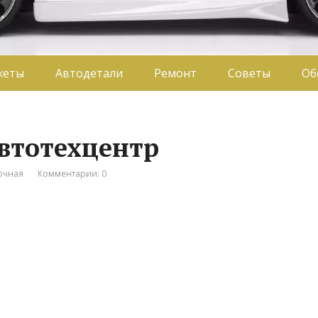
жеты
Автодетали
Ремонт
Советы
Об
автотехцентр
очная
Комментарии: 0