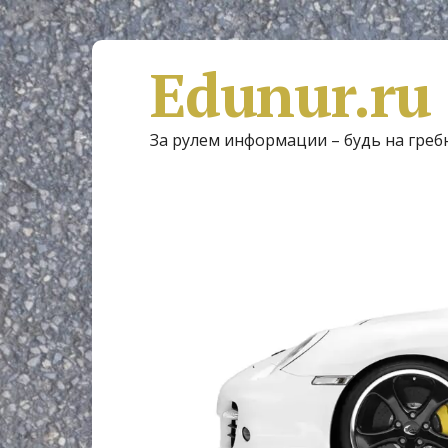
Edunur.ru
За рулем информации – будь на греб