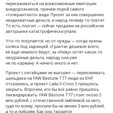
пересаживаться на всевозможные имитации
внедорожников, причём порой самого
«толерантного» вида. Просят за них совершенно
неадекватные деньги, и народ почему-то платит.
То есть платил — сейчас продажи на российском
авторынке катастрофически упали.
Что-то покупается, но от нужды — когда нужны
колёса под задницей. «Гранта» дешевле всего,
её ещё немного берут, за «Ниву» хотят какое-то
несуразные деньги, народу она уже
не по карману. А ничего иного и нет.
Проект с китайцами не выгорел — переклеивать
шильдики на FAW Bestune T77 люди из КНР
отказались, и проект Lada X-Cross 5 пришлось
закрыть. Впрочем, его бы всё равно пришлось
ликвидировать: FAW Bestune T77 стоит около 2
млн рублей, с отечественной эмблемой за него,
судя по всему, просили бы не менее 3 млн рублей,
а то и поболее. Как оно творится