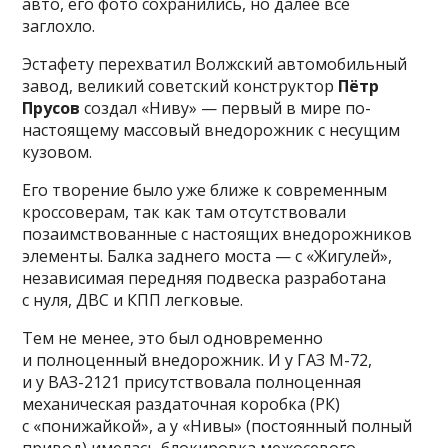
авто, его фото сохранились, но далее всё
заглохло.
Эстафету перехватил Волжский автомобильный
завод, великий советский конструктор
Пётр
Прусов
создал «Ниву» — первый в мире по-
настоящему массовый внедорожник с несущим
кузовом.
Его творение было уже ближе к современным
кроссоверам, так как там отсутствовали
позаимствованные с настоящих внедорожников
элементы. Балка заднего моста — с «Жигулей»,
независимая передняя подвеска разработана
с нуля, ДВС и КПП легковые.
Тем не менее, это был одновременно
и полноценный внедорожник. И у ГАЗ М-72,
и у ВАЗ-2121 присутствовала полноценная
механическая раздаточная коробка (РК)
с «понижайкой», а у «Нивы» (постоянный полный
привод) имелась блокировка межосевого