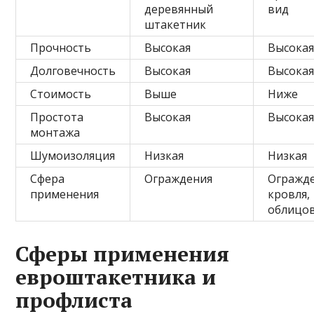
деревянный
вид
штакетник
Прочность
Высокая
Высока
Долговечность
Высокая
Высока
Стоимость
Выше
Ниже
Простота
Высокая
Высока
монтажа
Шумоизоляция
Низкая
Низкая
Сфера
Ограждения
Огражде
применения
кровля,
облицов
Сферы применения
евроштакетника и
профлиста