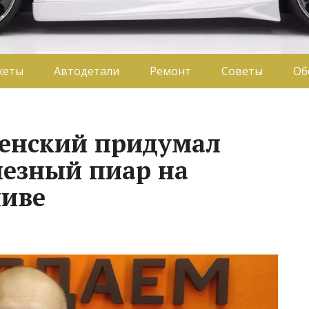
жеты
Автодетали
Ремонт
Советы
Об
ленский придумал
лезный пиар на
ливе