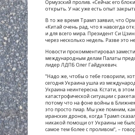
Ормузский пролив. «Сейчас его бло
открыть. У нас уже есть опыт закрыт
В то же время Трамп заявил, что Ор
«Китай очень рад, что я навсегда от
и для всего мира. Президент Си Цзин
через несколько недель. Разве это н
Новости прокомментировал замести
международным делам Палаты предс
лидер ЛДПБ Олег Гайдукевич.
"Надо же, чтобы о тебе говорили, хо
сегодня Украина ушла из междунаро
Украина неинтересна. Кстати, в этом
катастрофической ситуации с ракета
потому что на фоне войны в Ближнем
это просто пиар. Мы уже помним, ка
иранских дронов, когда Трамп сказал
никакой помощи от Украины не было, 
самое тем более с проливом", – гово