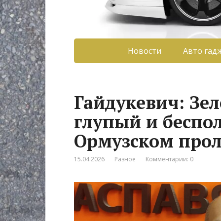
Новости
Авто гад
Гайдукевич: Зе
глупый и беспо
Ормузском про
15.04.2026
Разное
Комментарии: 0