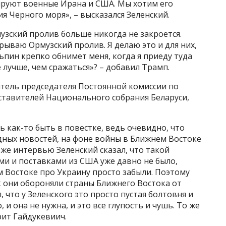
кируют военные Ирана и США. Мы хотим его
ия Черного моря», – высказался Зеленский.
музский пролив больше никогда не закроется.
крываю Ормузский пролив. Я делаю это и для них,
ьпин крепко обнимет меня, когда я приеду туда
е лучше, чем сражаться»? – добавил Трамп.
тель председателя Постоянной комиссии по
тавителей Национального собрания Беларуси,
ть как-то быть в повестке, ведь очевидно, что
дных новостей, на фоне войны в Ближнем Востоке
 же интервью Зеленский сказал, что такой
ми и поставками из США уже давно не было,
 Востоке про Украину просто забыли. Поэтому
к они обороняли страны Ближнего Востока от
, что у Зеленского это просто пустая болтовня и
и она не нужна, и это все глупость и чушь. То же
рит Гайдукевиич.