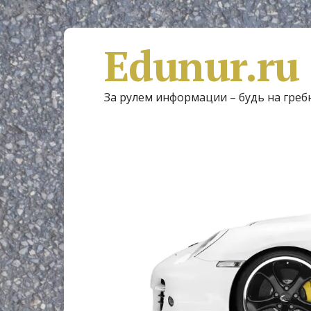
Edunur.ru
За рулем информации – будь на греб