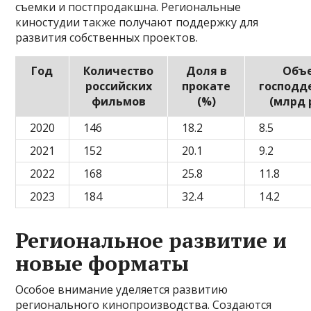
съемки и постпродакшна. Региональные
киностудии также получают поддержку для
развития собственных проектов.
Год
Количество
Доля в
Объ
российских
прокате
господд
фильмов
(%)
(млрд 
2020
146
18.2
8.5
2021
152
20.1
9.2
2022
168
25.8
11.8
2023
184
32.4
14.2
Региональное развитие и
новые форматы
Особое внимание уделяется развитию
регионального кинопроизводства. Создаются