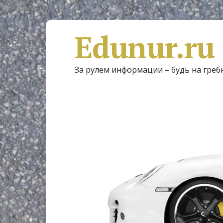
Edunur.ru
За рулем информации – будь на греб