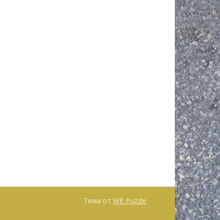
Тема от
WP Puzzle