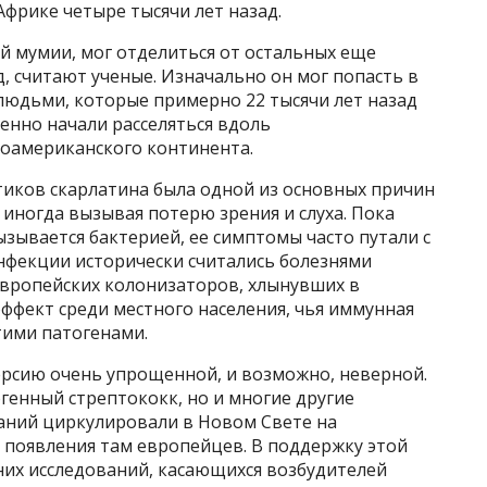
Африке четыре тысячи лет назад.
 мумии, мог отделиться от остальных еще
д, считают ученые. Изначально он мог попасть в
людьми, которые примерно 22 тысячи лет назад
енно начали расселяться вдоль
ноамериканского континента.
иков скарлатина была одной из основных причин
 иногда вызывая потерю зрения и слуха. Пока
ызывается бактерией, ее симптомы часто путали с
инфекции исторически считались болезнями
вропейских колонизаторов, хлынувших в
ффект среди местного населения, чья иммунная
этими патогенами.
ерсию очень упрощенной, и возможно, неверной.
генный стрептококк, но и многие другие
аний циркулировали в Новом Свете на
 появления там европейцев. В поддержку этой
них исследований, касающихся возбудителей