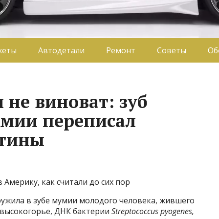
жеты
Автодетали
Ремонт
Советы
Об
 не виноват: зуб
умии переписал
атины
в Америку, как считали до сих пор
ужила в зубе мумии молодого человека, жившего
м высокогорье, ДНК бактерии
Streptococcus pyogenes,