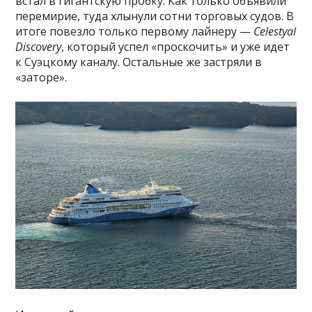
встал в гигантскую пробку. Как только объявили
перемирие, туда хлынули сотни торговых судов. В
итоге повезло только первому лайнеру —
Celestyal
Discovery
, который успел «проскочить» и уже идет
к Суэцкому каналу. Остальные же застряли в
«заторе».