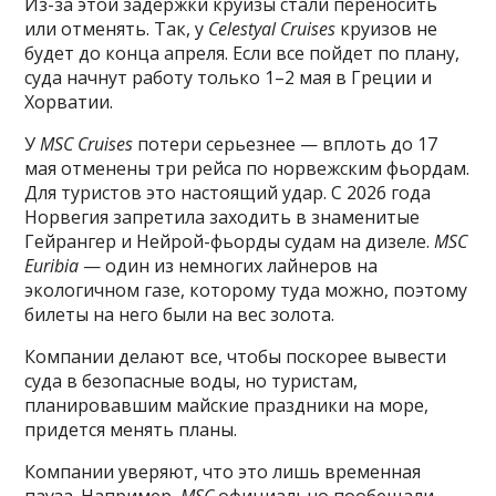
Из-за этой задержки круизы стали переносить
или отменять. Так, у
Celestyal Cruises
круизов не
будет до конца апреля. Если все пойдет по плану,
суда начнут работу только 1–2 мая в Греции и
Хорватии.
У
MSC Cruises
потери серьезнее — вплоть до 17
мая отменены три рейса по норвежским фьордам.
Для туристов это настоящий удар. С 2026 года
Норвегия запретила заходить в знаменитые
Гейрангер и Нейрой-фьорды судам на дизеле.
MSC
Euribia
— один из немногих лайнеров на
экологичном газе, которому туда можно, поэтому
билеты на него были на вес золота.
Компании делают все, чтобы поскорее вывести
суда в безопасные воды, но туристам,
планировавшим майские праздники на море,
придется менять планы.
Компании уверяют, что это лишь временная
пауза. Например,
MSC
официально пообещали