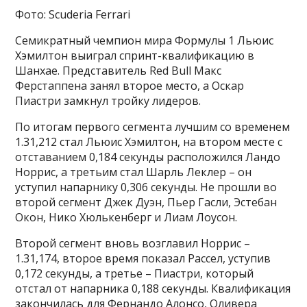
Фото: Scuderia Ferrari
Семикратный чемпион мира Формулы 1 Льюис
Хэмилтон выиграл спринт-квалификацию в
Шанхае. Представитель Red Bull Макс
Ферстаппена занял второе место, а Оскар
Пиастри замкнул тройку лидеров.
По итогам первого сегмента лучшим со временем
1.31,212 стал Льюис Хэмилтон, на втором месте с
отставанием 0,184 секунды расположился Ландо
Норрис, а третьим стал Шарль Леклер – он
уступил напарнику 0,306 секунды. Не прошли во
второй сегмент Джек Дуэн, Пьер Гасли, Эстебан
Окон, Нико Хюлькенберг и Лиам Лоусон.
Второй сегмент вновь возглавил Норрис –
1.31,174, второе время показал Рассел, уступив
0,172 секунды, а третье – Пиастри, который
отстал от напарника 0,188 секунды. Квалификация
закончилась для Фернандо Алонсо, Оливера