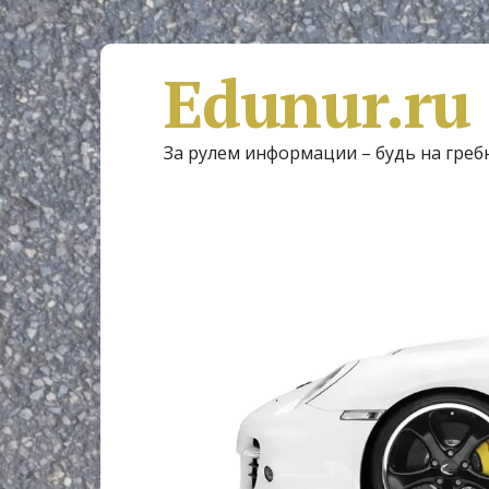
Edunur.ru
За рулем информации – будь на греб