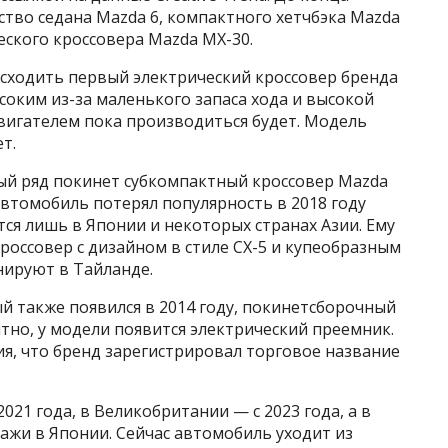
тво седана Mazda 6, компактного хетчбэка Mazda
ческого кроссовера Mazda MX-30.
 сходить первый электрический кроссовер бренда
соким из-за маленького запаса хода и высокой
вигателем пока производиться будет. Модель
т.
ный ряд покинет субкомпактный кроссовер Mazda
 Автомобиль потерял популярность в 2018 году
тся лишь в Японии и некоторых странах Азии. Ему
россовер с дизайном в стиле CX-5 и купеобразным
нируют в Тайланде.
й также появился в 2014 году, покинетсборочный
ятно, у модели появится электрический преемник.
я, что бренд зарегистрировал торговое название
021 года, в Великобритании — с 2023 года, а в
ажи в Японии. Сейчас автомобиль уходит из