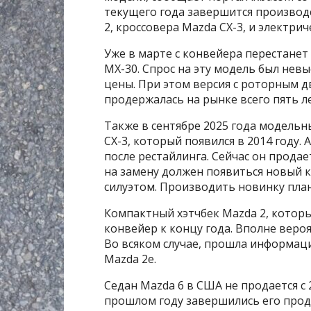
текущего года завершится производс
2, кроссовера Mazda CX-3, и электри
Уже в марте с конвейера перестанет
MX-30. Спрос на эту модель был невы
цены. При этом версия с роторным д
продержалась на рынке всего пять ле
Также в сентябре 2025 года модель
CX-3, который появился в 2014 году.
после рестайлинга. Сейчас он продае
на замену должен появиться новый к
силуэтом. Производить новинку пла
Компактный хэтчбек Mazda 2, которы
конвейер к концу года. Вполне веро
Во всяком случае, прошла информаци
Mazda 2e.
Седан Mazda 6 в США не продается с 2
прошлом году завершились его прод