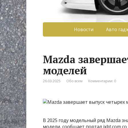
Новости
Авто гад
Mazda завершае
моделей
26.03.2025
Обо всем
Комментарии: 0
В 2025 году модельный ряд Mazda зна
модели, сообщает портал ixbt.com со