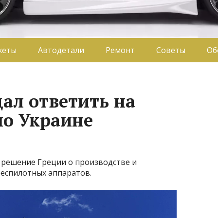
жеты
Автодетали
Ремонт
Советы
Об
ал ответить на
о Украине
 решение Греции о производстве и
беспилотных аппаратов.