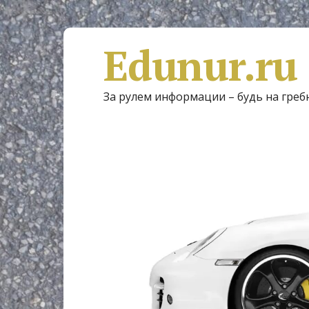
Edunur.ru
За рулем информации – будь на греб