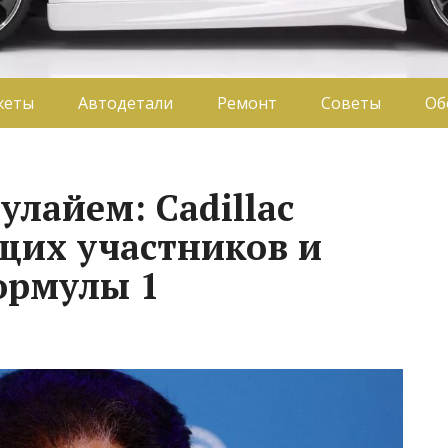
жеты
Автодетали
Ремонт
Советы
Об
лайем: Cadillac
щих участников и
ормулы 1