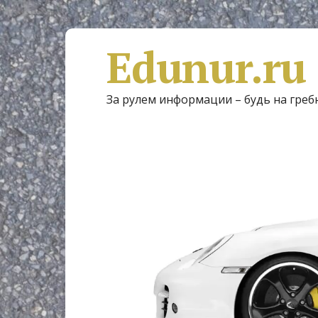
Edunur.ru
За рулем информации – будь на греб