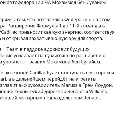
ой автофедерации FIA Мохаммед бен Сулайем
горжусь тем, что возглавляю Федерацию на этом
ра. Расширение Формулы 1 до 11-й команды в
/Cadillac привносит свежую энергию, соответствуя
а и открывая захватывающую эру для спорта.
la 1 Team в паддоке вдохновит будущих
пление усиливает нашу миссию по расширению
м уровне», — заявил Мохаммед бен Сулайем.
ых сезонов Cadillac будет выступать с мотором и
ari, а в дальнейшем перейдёт на агрегаты
зглавит экс-руководитель Marussia Грэм Лоудон,
вший технический директор Renault и Williams
авлявший моторным подразделением Renault.