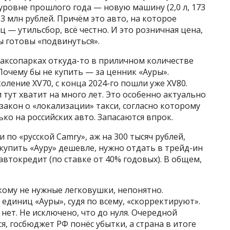
уровне прошлого года — новую машину (2,0 л, 173
3,3 млн рублей. Причём это авто, на которое
 — утильсбор, всё честно. И это розничная цена,
ы готовы «подвинуться».
таксопарках откуда-то в приличном количестве
Почему бы не купить — за ценник «Ауры».
ление XV70, с конца 2024-го пошли уже XV80.
и тут хватит на много лет. Это особенно актуально
 закон о «локализации» такси, согласно которому
ко на российских авто. Запасаются впрок.
 по «русской Camry», аж на 300 тысяч рублей,
 купить «Ауру» дешевле, нужно отдать в трейд-ин
автокредит (по ставке от 40% годовых). В общем,
икому не нужные легковушки, непонятно.
0 единиц «Ауры», судя по всему, «скорректируют».
 нет. Не исключено, что до нуля. Очередной
, госбюджет РФ понёс убытки, а страна в итоге