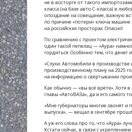
не в восторге от такого импортозам
класса (на базе авто С-класса) в лю
опоздание на совещание, важную встр
по причине «потери» ключа машине 
на российских просторах. Опасно!
По сравнению с проектом электрическ
один такой пепелац — «Аура» намного
гордиться. Особенно тем, что денег 
«Слухи. Автомобили в производстве и
производственному плану на 2025 го
на информацию о свёртывании прои
Как обычно — «вы всё врёте». Хотя 
главы «АвтоВАЗа», да и его самого то
«Мне губернаторы многие звонят и п
выпуска», — вещал в сентябре прош
А уж его слова про то, что «Аура» лу
Кстати сейчас, в связи с укреплением