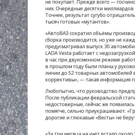
не покупает. Прежде всего — госчин
них. Очередные десятки миллиардов 
Точнее, результат сугубо отрицате
тысяч готовых «мутантов».
«АвтоВАЗ сократил объёмы производ
сборка производится, но уже не каж
предусматривал выпуск 30 автомоби
LADA Vesta работает с недозагрузко
в час при двухсменном режиме работы
в прошлом году были планы у руков
линии до 52 товарных автомобилей в
коррективы», — такая информация по
Любопытно, что руководство предпр
После публикации февральской стат
недостоверные, сейчас же появилась 
помягче, сильно приукрашивают. «Гр
дорогие и глюкавые «Весты» не беру
«За три месяца на учет встало около 