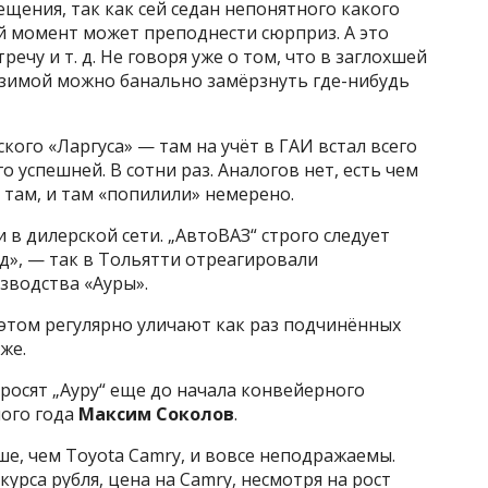
ещения, так как сей седан непонятного какого
бой момент может преподнести сюрприз. А это
ечу и т. д. Не говоря уже о том, что в заглохшей
зимой можно банально замёрзнуть где-нибудь
ого «Ларгуса» — там на учёт в ГАИ встал всего
 успешней. В сотни раз. Аналогов нет, есть чем
и там, и там «попилили» немерено.
 в дилерской сети. „АвтоВАЗ“ строго следует
д», — так в Тольятти отреагировали
зводства «Ауры».
в этом регулярно уличают как раз подчинённых
же.
росят „Ауру“ еще до начала конвейерного
лого года
Максим Соколов
.
чше, чем Toyota Camry, и вовсе неподражаемы.
 курса рубля, цена на Camry, несмотря на рост