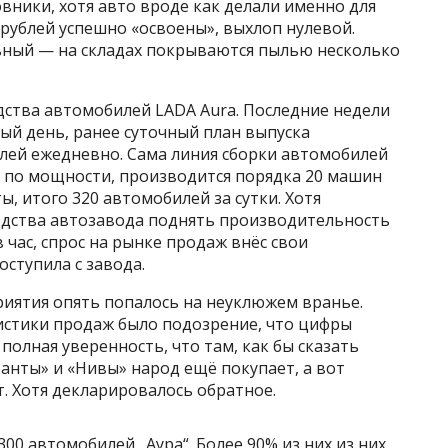
овники, хотя авто вроде как делали именно для
рублей успешно «освоены», выхлоп нулевой.
льный — на складах покрываются пылью несколько
ства автомобилей LADA Aura. Последние недели
дый день, ранее суточный план выпуска
лей ежедневно. Сама линия сборки автомобилей
й по мощности, производится порядка 20 машин
, итого 320 автомобилей за сутки. Хотя
одства автозавода поднять производительность
 час, спрос на рынке продаж внёс свои
ступила с завода.
иятия опять попалось на неуклюжем вранье.
истики продаж было подозрение, что цифры
полная уверенность, что там, как бы сказать
анты» и «Нивы» народ ещё покупает, а вот
т. Хотя декларировалось обратное.
300 автомобилей „Аура“. Более 90% из них из них