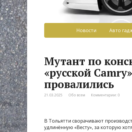
Новости
Авто гад
Мутант по конс
«русской Camry»
провалились
21.03.2025
Обо всем
Комментарии: 0
В Тольятти сворачивают производст
удлинённую «Весту», за которую хот