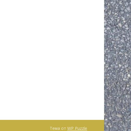
Тема от
WP Puzzle