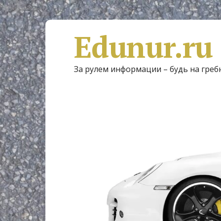
Edunur.ru
За рулем информации – будь на греб