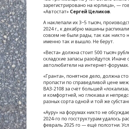
зарегистрировано на юрлица», — го
«Автостат»
Сергей Целиков
.
А наклепали их 3−5 тысяч, производ
2024 г., к декабрю машины распихал
совсем не были рады, так как никто 
именно так и вышло. Не берут.
«Веста» должна стоит 500 тысяч руб
складские запасы разойдутся. Иначе
автолюбители на интернет-форумах.
«Гранта», понятное дело, должна ст
пропасти по справедливой цене меж
ВАЗ-2108 за счёт большей «локализа
и комфортней, но глюкава и непредс
разных сорта одной и той же субстан
«Ауру» на форумах никто не обсуждае
2024-го по госструктурам удалось ра
февраль 2025 го — ещё полсотни. У