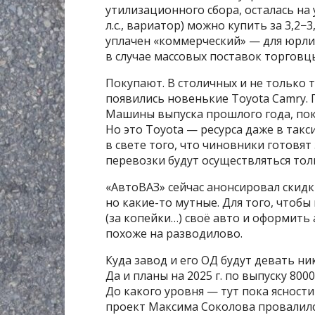
утилизационного сбора, осталась на 
л.с., вариатор) можно купить за 3,2−
уплачен «коммерческий» — для юрлиц
в случае массовых поставок торговц
Покупают. В столичных и не только 
появились новенькие Toyota Camry. 
Машины выпуска прошлого года, поко
Но это Toyota — ресурса даже в такс
в свете того, что чиновники готовят
перевозки будут осуществляться толь
«АвтоВАЗ» сейчас анонсировал скидки
но какие-то мутные. Для того, чтобы
(за копейки…) своё авто и оформить 
похоже на разводилово.
Куда завод и его ОД будут девать н
Да и планы на 2025 г. по выпуску 800
До какого уровня — тут пока ясности
проект Максима Соколова провалился