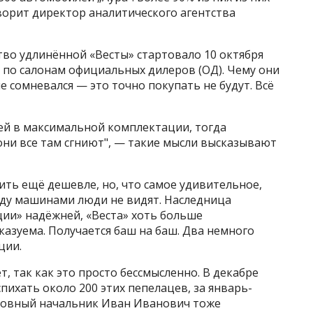
ворит директор аналитического агентства
ство удлинённой «Весты» стартовало 10 октября
и по салонам официальных дилеров (ОД). Чему они
не сомневался — это точно покупать не будут. Всё
лей в максимальной комплектации, тогда
 они все там сгниют", — такие мысли высказывают
оить ещё дешевле, но, что самое удивительное,
ду машинами люди не видят. Наследница
ции» надёжней, «Веста» хоть больше
казуема. Получается баш на баш. Два немного
ции.
т, так как это просто бессмысленно. В декабре
спихать около 200 этих пепелацев, за январь-
словный начальник Иван Иванович тоже