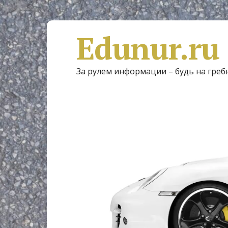
Edunur.ru
За рулем информации – будь на греб