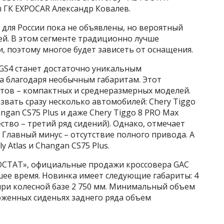
 ГК EXPOCAR Александр Ковалев.
 для России пока не объявлены, но вероятный
лей. В этом сегменте традиционно лучше
, поэтому многое будет зависеть от оснащения.
 GS4 станет достаточно уникальным
а благодаря необычным габаритам. Этот
нтов – компактных и среднеразмерных моделей.
вать сразу несколько автомобилей: Chery Tiggo
hangan CS75 Plus и даже Chery Tiggo 8 PRO Max
ство – третий ряд сидений). Однако, отмечает
. Главный минус – отсутствие полного привода. А
y Atlas и Changan CS75 Plus.
ОСТАТ», официальные продажи кроссовера GAC
шее время. Новинка имеет следующие габариты: 4
 при колесной базе 2 750 мм. Минимальный объем
ложенных сиденьях заднего ряда объем