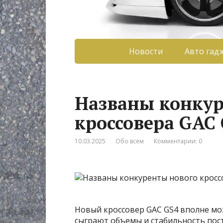
Новости
Авто гад
Названы конкур
кроссовера GAC
10.03.2025
Обо всем
Комментарии: 0
Новый кроссовер GAC GS4 вполне мо
сыграют объемы и стабильность пос