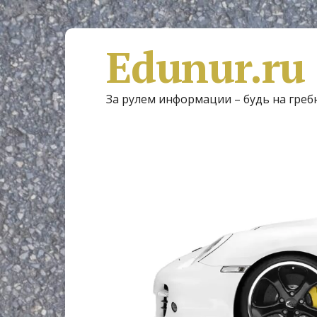
Edunur.ru
За рулем информации – будь на греб