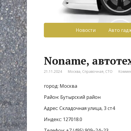
Новости
Авто гад
Noname, автоте
21.11.2024
Москва
,
Справочная
,
СТО
Коммен
город: Москва
Район: Бутырский район
Адрес: Складочная улица, 3 ст4
Индекс: 127018.0
Телефон: +7 (495) 909‒24‒23