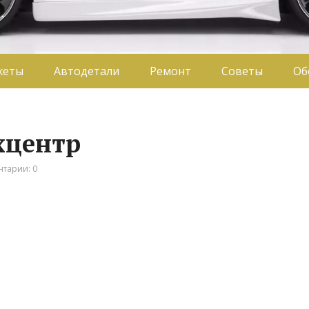
жеты
Автодетали
Ремонт
Советы
Об
хцентр
тарии: 0