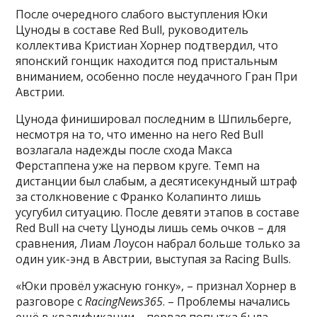
После очередного слабого выступления Юки
Цуноды в составе Red Bull, руководитель
коллектива Кристиан Хорнер подтвердил, что
японский гонщик находится под пристальным
вниманием, особенно после неудачного Гран При
Австрии.
Цунода финишировал последним в Шпильберге,
несмотря на то, что именно на него Red Bull
возлагала надежды после схода Макса
Ферстаппена уже на первом круге. Темп на
дистанции был слабым, а десятисекундный штраф
за столкновение с Франко Колапинто лишь
усугубил ситуацию. После девяти этапов в составе
Red Bull на счету Цуноды лишь семь очков – для
сравнения, Лиам Лоусон набрал больше только за
один уик-энд в Австрии, выступая за Racing Bulls.
«Юки провёл ужасную гонку», – признал Хорнер в
разговоре с
RacingNews365
. – Проблемы начались