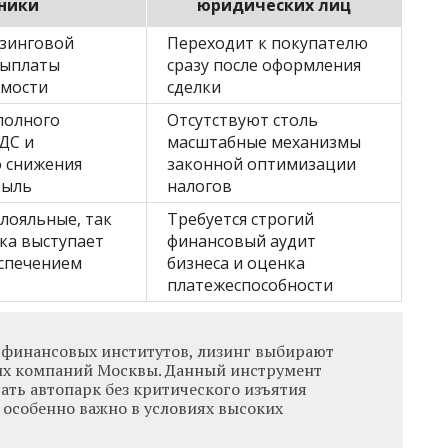
ники
юридических лиц
изинговой
Переходит к покупателю
выплаты
сразу после оформления
имости
сделки
полного
Отсутствуют столь
ДС и
масштабные механизмы
 снижения
законной оптимизации
быль
налогов
лояльные, так
Требуется строгий
ика выступает
финансовый аудит
спечением
бизнеса и оценка
платежеспособности
 финансовых институтов, лизинг выбирают
их компаний Москвы. Данный инструмент
ать автопарк без критического изъятия
 особенно важно в условиях высоких