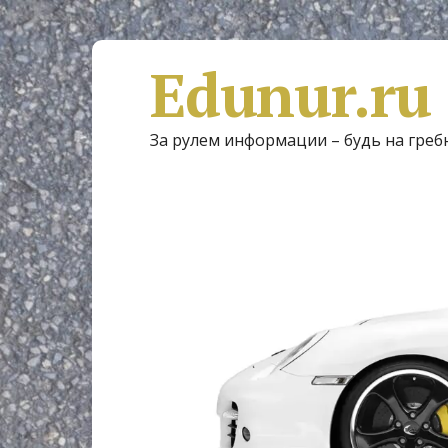
Edunur.ru
За рулем информации – будь на греб