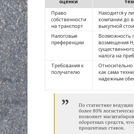
оценки
тех
Право
Находится у л
собственности
компании до 
на транспорт
выкупной сто
Налоговые
Возможность 
преференции
возмещения Н
существенного
налога на при
Требования к
Относительно 
получателю
как сама техн
надежным обе
По статистике ведущих
более 80% логистическ
позволяет масштабиров
оборотных средств, что
процентных ставок.