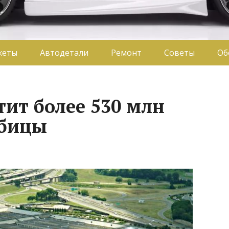
жеты
Автодетали
Ремонт
Советы
Об
тит более 530 млн
убицы