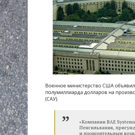
Военное министерство США объявил
полумиллиарда долларов на произво
(САУ).
«Компании BAE Systems
Пенсильвания, присужд
и поощрительным возн