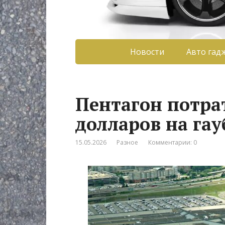
Новости
Авто гад
Пентагон потра
долларов на га
15.05.2026
Разное
Комментарии: 0