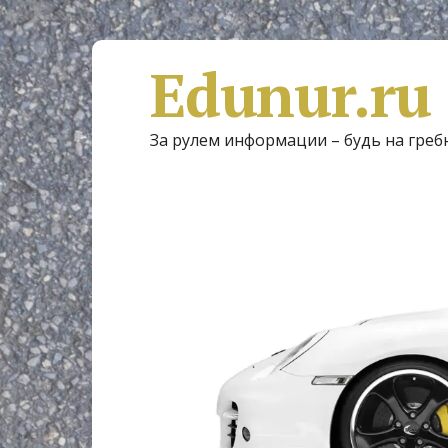
Edunur.ru
За рулем информации – будь на греб