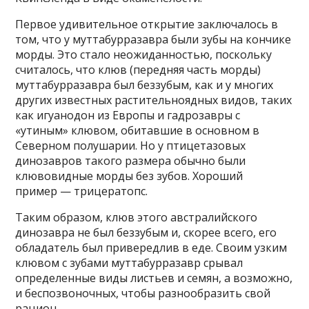
Первое удивительное открытие заключалось в
том, что у муттабурразавра были зубы на кончике
морды. Это стало неожиданностью, поскольку
считалось, что клюв (передняя часть морды)
муттабурразавра был беззубым, как и у многих
других известных растительноядных видов, таких
как игуанодон из Европы и гадрозавры с
«утиным» клювом, обитавшие в основном в
Северном полушарии. Но у птицетазовых
динозавров такого размера обычно были
клювовидные морды без зубов. Хороший
пример — трицератопс.
Таким образом, клюв этого австралийского
динозавра не был беззубым и, скорее всего, его
обладатель был привередлив в еде. Своим узким
клювом с зубами муттабурразавр срывал
определенные виды листьев и семян, а возможно,
и беспозвоночных, чтобы разнообразить свой
рацион.