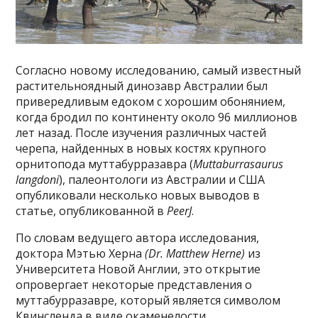
Согласно новому исследованию, самый известный
растительноядный динозавр Австралии был
привередливым едоком с хорошим обонянием,
когда бродил по континенту около 96 миллионов
лет назад. После изучения различных частей
черепа, найденных в новых костях крупного
орнитопода муттабурразавра (
Muttaburrasaurus
langdoni
), палеонтологи из Австралии и США
опубликовали несколько новых выводов в
статье, опубликованной в
PeerJ
.
По словам ведущего автора исследования,
доктора Мэтью Херна
(Dr. Matthew Herne)
из
Университета Новой Англии, это открытие
опровергает некоторые представления о
муттабурразавре, который является символом
Квинсленда в виде окаменелости.