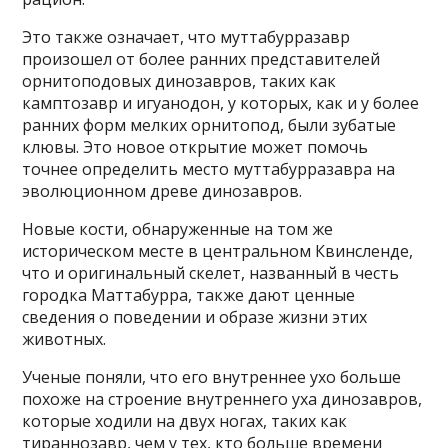
Это также означает, что муттабурразавр
произошел от более ранних представителей
орнитоподовых динозавров, таких как
камптозавр и игуанодон, у которых, как и у более
ранних форм мелких орнитопод, были зубатые
клювы. Это новое открытие может помочь
точнее определить место муттабурразавра на
эволюционном древе динозавров.
Новые кости, обнаруженные на том же
историческом месте в центральном Квинсленде,
что и оригинальный скелет, названный в честь
городка Маттабурра, также дают ценные
сведения о поведении и образе жизни этих
животных.
Ученые поняли, что его внутреннее ухо больше
похоже на строение внутреннего уха динозавров,
которые ходили на двух ногах, таких как
тираннозавр, чем у тех, кто больше времени