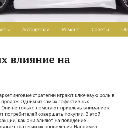
жеты
Автодетали
Ремонт
Советы
Об
х влияние на
аркетинговые стратегии играют ключевую роль в
 продаж. Одним из самых эффективных
 Они не только помогают привлечь внимание к
уют потребителей совершать покупки. В этой
оакции, как они влияют на поведение
ивные стратегии их проведения. Например,