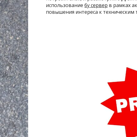
использование
бу сервер
в рамках а
повышения интереса к техническим 