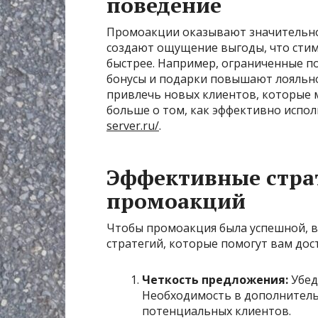
поведение
Промоакции оказывают значительно
создают ощущение выгоды, что сти
быстрее. Например, ограниченные п
бонусы и подарки повышают лояльно
привлечь новых клиентов, которые 
больше о том, как эффективно испо
server.ru/
.
Эффективные стра
промоакций
Чтобы промоакция была успешной, в
стратегий, которые помогут вам дос
Четкость предложения:
Убед
Необходимость в дополнител
потенциальных клиентов.