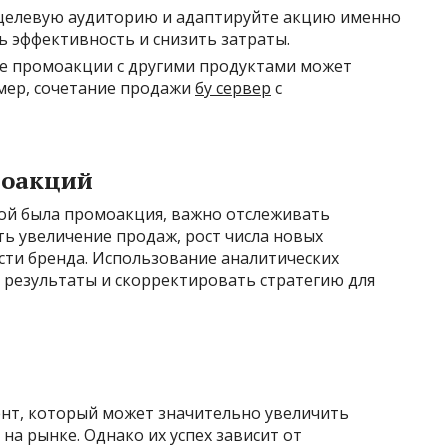
целевую аудиторию и адаптируйте акцию именно
ь эффективность и снизить затраты.
е промоакции с другими продуктами может
имер, сочетание продажи
бу сервер
с
моакций
ой была промоакция, важно отслеживать
ь увеличение продаж, рост числа новых
ти бренда. Использование аналитических
результаты и скорректировать стратегию для
нт, который может значительно увеличить
на рынке. Однако их успех зависит от