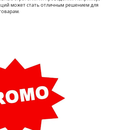
кций может стать отличным решением для
товарам.