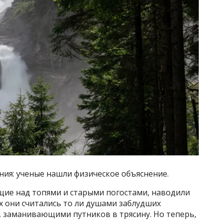
ния: ученые нашли физическое объяснение.
ие над топями и старыми погостами, наводили
х они считались то ли душами заблудших
, заманивающими путников в трясину. Но теперь,