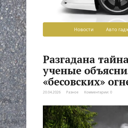
Новости
Авто гад
Разгадана тайн
ученые объясни
«бесовских» огн
20.04.2026
Разное
Комментарии: 0