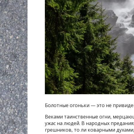
Болотные огоньки — это не привиде
Веками таинственные огни, мерцающ
ужас на людей. В народных предания
грешников, то ли коварными духами