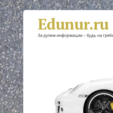
Edunur.ru
За рулем информации – будь на греб