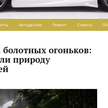
жеты
Автодетали
Ремонт
Советы
Об
а болотных огоньков:
ли природу
ей