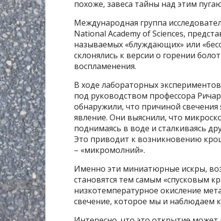
похоже, завеса тайны над этим пуг
Международная группа исследователе
National Academy of Sciences, предс
называемых «блуждающих» или «бесо
склонялись к версии о горении болот
воспламенения.
В ходе лабораторных экспериментов
под руководством профессора Ричар
обнаружили, что причиной свечения 
явление. Они выяснили, что микроск
поднимаясь в воде и сталкиваясь дру
Это приводит к возникновению крош
– «микромолний».
Именно эти миниатюрные искры, воз
становятся тем самым «спусковым к
низкотемпературное окисление метан
свечение, которое мы и наблюдаем 
Интересно, что это открытие может