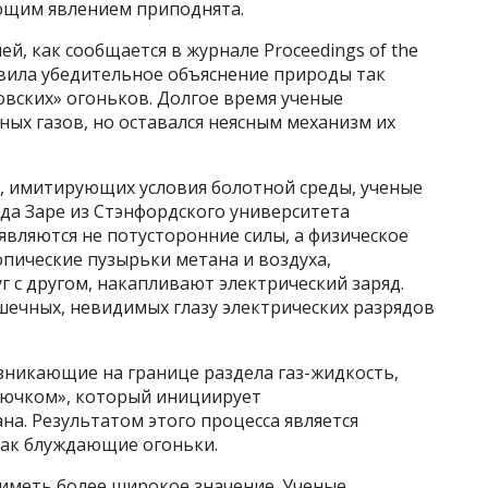
ающим явлением приподнята.
й, как сообщается в журнале Proceedings of the
тавила убедительное объяснение природы так
вских» огоньков. Долгое время ученые
ных газов, но оставался неясным механизм их
, имитирующих условия болотной среды, ученые
да Заре из Стэнфордского университета
являются не потусторонние силы, а физическое
опические пузырьки метана и воздуха,
г с другом, накапливают электрический заряд.
ечных, невидимых глазу электрических разрядов
никающие на границе раздела газ-жидкость,
рючком», который инициирует
а. Результатом этого процесса является
как блуждающие огоньки.
 иметь более широкое значение. Ученые