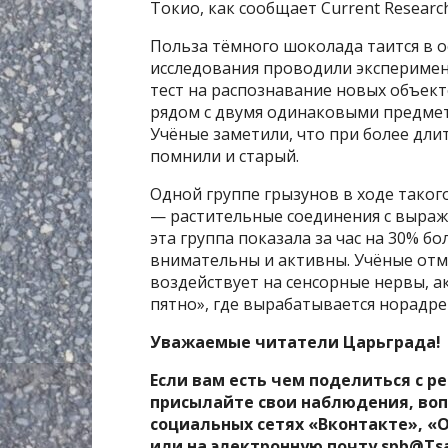
Токио, как сообщает Current Research 
Польза тёмного шоколада таится в о
исследования проводили экспериме
тест на распознавание новых объек
рядом с двумя одинаковыми предмета
Учёные заметили, что при более дл
помнили и старый.
Одной группе грызунов в ходе тако
— растительные соединения с выра
эта группа показала за час на 30% б
внимательны и активны. Учёные отм
воздействует на сенсорные нервы, а
пятно», где вырабатывается норадре
Уважаемые читатели Царьграда!
Если вам есть чем поделиться с р
присылайте свои наблюдения, воп
социальных сетях «Вконтакте», «
или на электронную почту spb@Ts