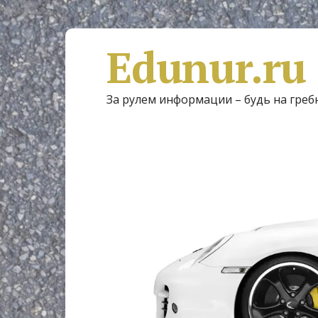
Edunur.ru
За рулем информации – будь на греб