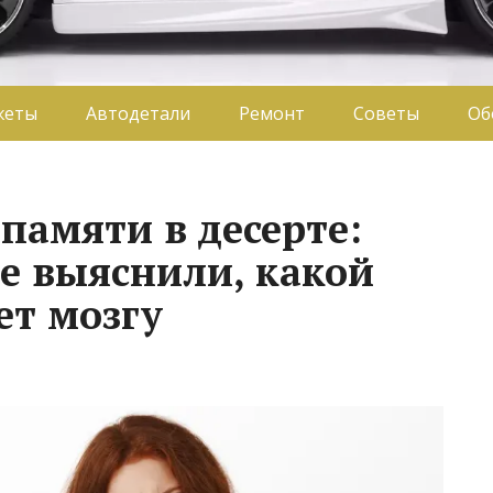
жеты
Автодетали
Ремонт
Советы
Об
памяти в десерте:
е выяснили, какой
ет мозгу