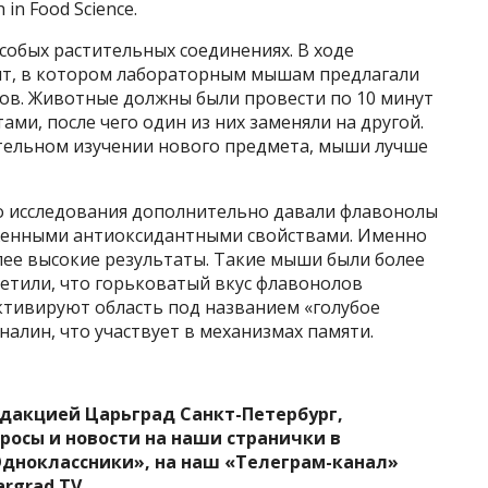
in Food Science.
собых растительных соединениях. В ходе
нт, в котором лабораторным мышам предлагали
тов. Животные должны были провести по 10 минут
ми, после чего один из них заменяли на другой.
ительном изучении нового предмета, мыши лучше
го исследования дополнительно давали флавонолы
женными антиоксидантными свойствами. Именно
олее высокие результаты. Такие мыши были более
етили, что горьковатый вкус флавонолов
ктивируют область под названием «голубое
налин, что участвует в механизмах памяти.
едакцией Царьград Санкт-Петербург,
росы и новости на наши странички в
Одноклассники», на наш «Телеграм-канал»
argrad.TV