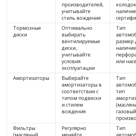
производителей,
колодок
учитывайте
наличи
стиль вождения
сертиф
Тормозные
Оптимально
Тип
диски
выбирать
автомоб
вентилируемые
размер 
диски,
наличи
учитывайте
перфор
условия
или нас
эксплуатации
Амортизаторы
Выбирайте
Тип
амортизаторы в
автомоб
соответствии с
тип
типом подвески
аморти
и стилем
(маслян
вождения
газовый
произв
Фильтры
Регулярно
Тип
(масляный,
меняйте
автомоб