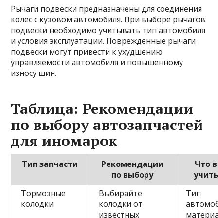
Рычаги подвески предназначены для соединения
колес с кузовом автомобиля. При выборе рычагов
подвески необходимо учитывать тип автомобиля
и условия эксплуатации. Поврежденные рычаги
подвески могут привести к ухудшению
управляемости автомобиля и повышенному
износу шин.
Таблица: Рекомендации
по выбору автозапчастей
для иномарок
Тип запчасти
Рекомендации
Что 
по выбору
учит
Тормозные
Выбирайте
Тип
колодки
колодки от
автомоб
известных
матери