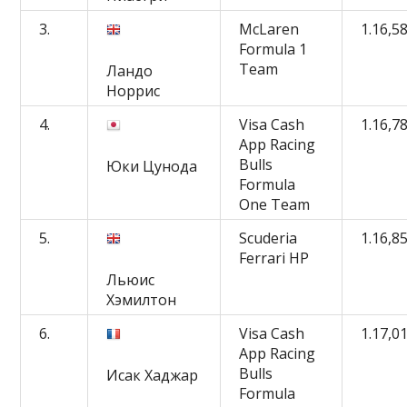
3.
McLaren
1.16,5
Formula 1
Team
Ландо
Норрис
4.
Visa Cash
1.16,7
App Racing
Bulls
Юки Цунода
Formula
One Team
5.
Scuderia
1.16,8
Ferrari HP
Льюис
Хэмилтон
6.
Visa Cash
1.17,0
App Racing
Bulls
Исак Хаджар
Formula