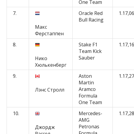
One Team
7.
Oracle Red
1.17,0
Bull Racing
Макс
Ферстаппен
8.
Stake F1
1.17,1
Team Kick
Sauber
Нико
Хюлькенберг
9.
Aston
1.17,2
Martin
Aramco
Лэнс Стролл
Formula
One Team
10.
Mercedes-
1.17,2
AMG
Petronas
Джордж
Formula
Рассел