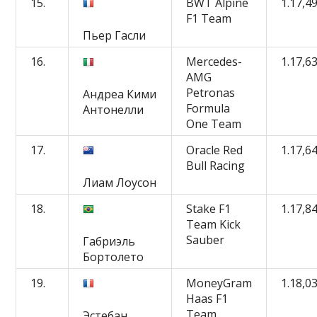
15.
BWT Alpine
1.17,4
F1 Team
Пьер Гасли
16.
Mercedes-
1.17,6
AMG
Petronas
Андреа Кими
Formula
Антонелли
One Team
17.
Oracle Red
1.17,6
Bull Racing
Лиам Лоусон
18.
Stake F1
1.17,8
Team Kick
Sauber
Габриэль
Бортолето
19.
MoneyGram
1.18,0
Haas F1
Team
Эстебан