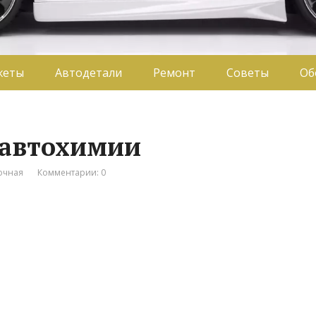
жеты
Автодетали
Ремонт
Советы
Об
 автохимии
очная
Комментарии: 0