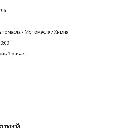
‒05
Автомасла / Мотомасла / Химия
0:00
чный расчёт
арий