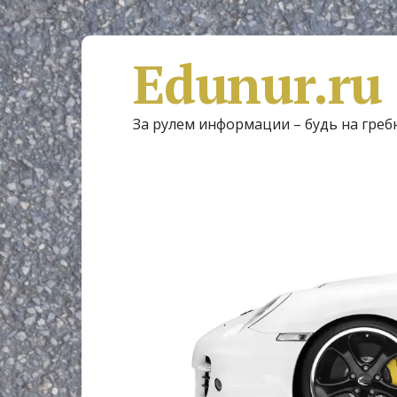
Edunur.ru
За рулем информации – будь на греб