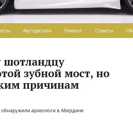
жеты
Автодетали
Ремонт
Советы
Об
у шотландцу
той зубной мост, но
ским причинам
 обнаружили археологи в Абердине