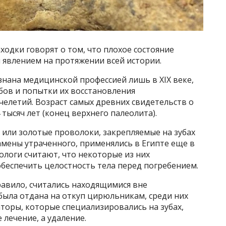
одки говорят о том, что плохое состояние
 явлением на протяжении всей истории.
нана медицинской профессией лишь в XIX веке,
бов и попытки их восстановления
елетий. Возраст самых древних свидетельств о
 тысяч лет (конец верхнего палеолита).
е или золотые проволоки, закрепляемые на зубах
замены утраченного, применялись в Египте еще в
ологи считают, что некоторые из них
обеспечить целостность тела перед погребением.
правило, считались находящимися вне
была отдана на откуп цирюльникам, среди них
торы, которые специализировались на зубах,
 лечение, а удаление.