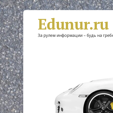
Edunur.ru
За рулем информации – будь на греб