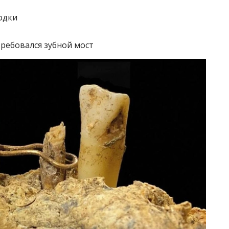
одки
требовался зубной мост