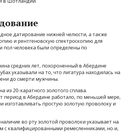
й в Шотландии.
едование
дное датирование нижней челюсти, а также
пию и рентгеновскую спектроскопию для
 и пол человека были определены по
.
чина средних лет, похороненный в Абердине
зубах указывали на то, что лигатура находилась на
мени до смерти мужчины.
а из 20-каратного золотого сплава.
т период в Абердине работало, по меньшей мере,
ли изготавливать простую золотую проволоку и
наличие во рту золотой проволоки указывает на
ом с квалифицированными ремесленниками, но и,