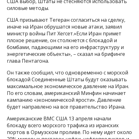
США выбор, Штаты не стесняются использовать
силовые методы.
США призывают Тегеран согласиться на сделку,
иначе на Иран обрушатся новые атаки, заявил
министр войны Пит Хегсет.»Если Иран примет
плохое решение, он столкнется с блокадой и
бомбами, падающими на его инфраструктуру и
энергетические объекты», – сказал на брифинге
глава Пентагона.
Он также сообщил, что одновременно с морской
блокадой Соединенные Штаты будут оказывать
максимальное экономическое давление на Иран.
По его словам, американский Минфин начинает
кампанию «экономической ярости». Давление
будет направлено на все правительство Ирана.
Американские ВМС США 13 апреля начали
блокаду всего морского трафика из иранских
портов в Ормузском проливе. По нему идет около
20% мировых поставок нефти, нефтепродуктов и