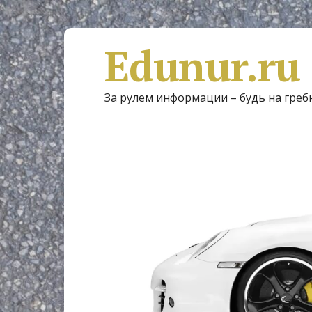
Edunur.ru
За рулем информации – будь на греб