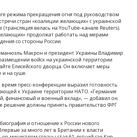
нге режима прекращения огня под руководством
встречи стран «коалиции желающих» с украинской
 (трансляция велась на YouTube-канале Reuters).
 желающих» продолжат работать над мерами
дения со стороны России.
мманюэль Макрон и президент Украины Владимир
размещении войск на украинской территории
сайте Елисейского дворца. Он включает меры
 и на суше.
 время пресс-конференции выразил готовность
гающей к Украине территории НАТО. «Германия
й, финансовый и военный вклад», — добавил он.
ое решение должны принять правительство ФРГ
 биография и отношение к России нового
ервые за много лет в Британии к власти
ьер-министром страны стал 61-летний сэр Кир