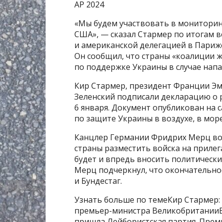
AP 2024
«Мы будем участвовать в монитори
США», — сказал Стармер по итогам 
и американской делегацией в Париже
Он сообщил, что страны «коалиции
по поддержке Украины в случае напа
Кир Стармер, президент Франции Э
Зеленский подписали декларацию о 
6 января. Документ опубликован на 
по защите Украины в воздухе, в море
Канцлер Германии Фридрих Мерц во
страны разместить войска на приле
будет и впредь вносить политически
Мерц подчеркнул, что окончательн
и Бундестаг.
Узнать больше по темеКир Стармер:
премьер-министра ВеликобританииВп
пришла Лейбористская партия. Прем