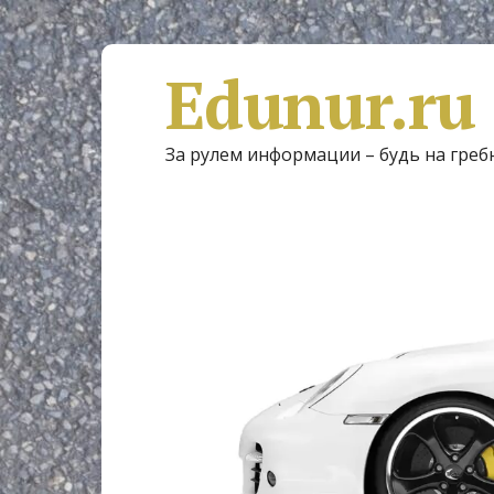
Edunur.ru
За рулем информации – будь на греб