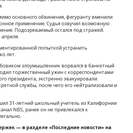
.
омимо основного обвинения, фигуранту вменили
конное применение. Судья озвучил возможную
ние. Подозреваемый остался под стражей.
 апреля.
кументированной попыткой устранить
ко лет.
обовиком злоумышленник ворвался в банкетный
роходил торжественный ужин с корреспондентами
мого президента, экстренно эвакуировали.
ретной службы, после чего его нейтрализовали и
шил 31-летний школьный учитель из Калифорнии
канал NBS, ранее он не привлекался к
легально.
держек — в разделе «Последние новости» на