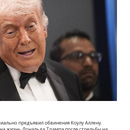
ально предъявил обвинения Коулу Аллену.
на жизнь Дональда Трампа после стрельбы на