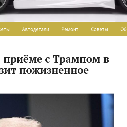
жеты
Автодетали
Ремонт
Советы
Об
 приёме с Трампом в
зит пожизненное