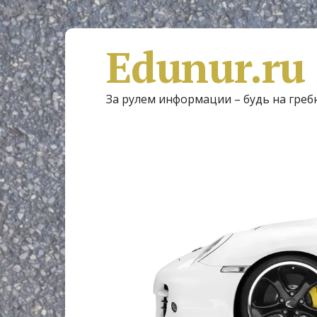
Edunur.ru
За рулем информации – будь на греб