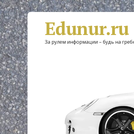
Edunur.ru
За рулем информации – будь на греб