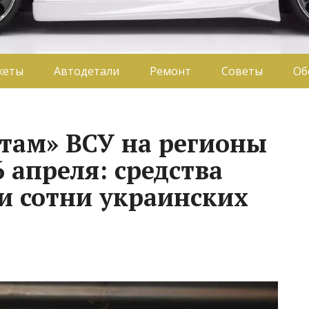
жеты
Автодетали
Ремонт
Советы
Об
ётам» ВСУ на регионы
6 апреля: средства
 сотни украинских