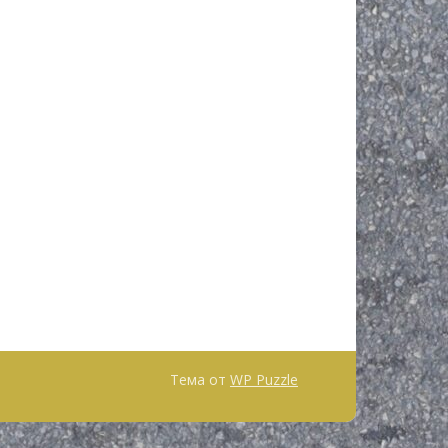
Тема от
WP Puzzle