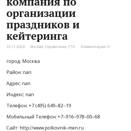
компания по
организации
праздников и
кейтеринга
22.11.2024
Москва
,
Справочная
,
СТО
Комментарии: 0
город: Москва
Район: nan
Адрес: nan
Индекс: nan
Телефон: +7 (495) 649‒82‒19
Мобильный Телефон: +7‒916‒978‒00‒68
Сайт: http://www.polkovnik-men.ru