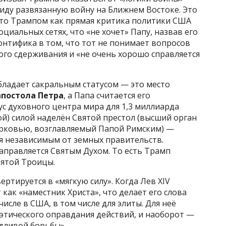
иду развязанную войну на Ближнем Востоке. Это
то Трампом как прямая критика политики США
циальных сетях, что «не хочет» Папу, назвав его
онтифика в том, что тот не понимает вопросов
ого сдерживания и «не очень хорошо справляется
бладает сакральным статусом — это место
апостола Петра
, а Папа считается его
ус духовного центра мира для 1,3 миллиарда
й) силой наделён Святой престол (высший орган
ерковью, возглавляемый Папой Римским) —
я независимым от земных правительств.
аправляется Святым Духом. То есть Трамп
вятой Троицы.
ртируется в «мягкую силу». Когда Лев XIV
как «наместник Христа», что делает его слова
исле в США, в том числе для элиты. Для неё
этического оправдания действий, и наоборот —
дливой борьбы».