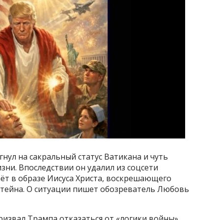
нул на сакральный статус Ватикана и чуть
зни. Впоследствии он удалил из соцсети
ёт в образе Иисуса Христа, воскрешающего
тейна. О ситуации пишет обозреватель Любовь
ризвал Трампа отказаться от «логики войны»