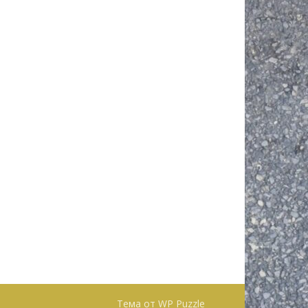
Тема от
WP Puzzle