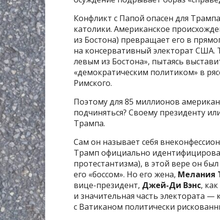
Конфликт с Папой опасен для Трампа
католики. Американское происхожде
из Бостона) превращает его в прямо
на консервативный электорат США.
левым из Бостона», пытаясь выстав
«демократическим политиком» в рясе
Римского.
Поэтому для 85 миллионов американ
подчиняться? Своему президенту или
Трампа.
Сам он называет себя внеконфессион
Трамп официально идентифицировал 
протестантизма), в этой вере он был
его «боссом». Но его жена,
Мелания 
вице-президент,
Джей-Ди Вэнс
, ка
и значительная часть электората — 
с Ватиканом политически рискованн