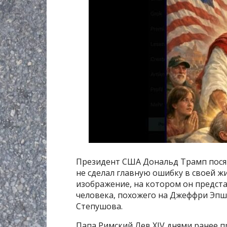
Президент США Дональд Трамп посяг
не сделал главную ошибку в своей жи
изображение, на котором он предста
человека, похожего на Джеффри Эпш
Степушова.
Папа Римский Лев XIV днями ранее п