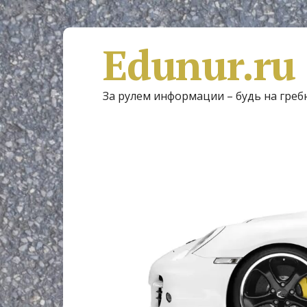
Edunur.ru
За рулем информации – будь на греб