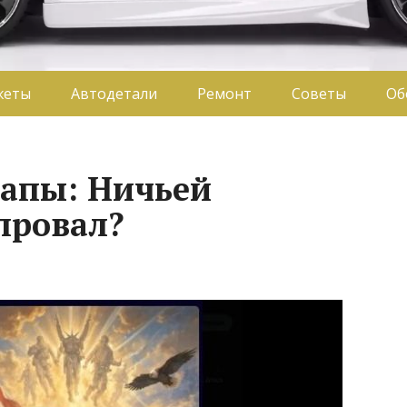
жеты
Автодетали
Ремонт
Советы
Об
апы: Ничьей
 провал?