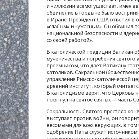
и «иллюзии всемогущества», имея вв
обвинение в гордыне было восприня
в Иране. Президент США ответил в со
«слабым» и «ужасным». Он обвинил п
национальной безопасности и ядерн
со своей работой».
В католической традиции Ватикан о
мученичества и погребения святого
преемником, что дает Ватикану стат
католиков. Сакральной (божественно
управления Римско-католической ц
древний институт, который считаетс
В католицизме верят, что Церковь н
посягнул на святое святых — часть С
Сакральность Святого престола конве
выступает против войны, он говорит 
весомыми для всех верующих, в том ч
одобрение Папы служит источником 
осуждение подрывает образ «справе