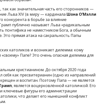
, так как значительная часть его сторонников —
ние Льва XIV (в миру — кардинала
Шона О’Мэлли
го конкурента в борьбе за влияние
 Трамп публично называет Льва «радикальным
ить понтифика не наместником Бога, а обычным
. Это прямая атака на сакральность Папы
ских католиков и возникает дилемма: кому
 «своему» Папе? Это очень опасная дилемма для
альным христианином. До октября 2020 года
себя как пресвитерианин (одно из направлений
 крещен и воспитан. Поэтому Папа — не является
Трамп
, является воцерковлённой католичкой. Его
к и ключевые фигуры его администрации
католики, что делает его нынешний конфликт
ым.