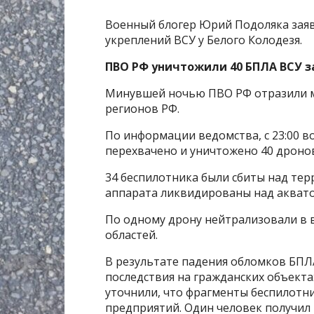
Военный блогер Юрий Подоляка заяв
укреплений ВСУ у Белого Колодезя.
ПВО РФ уничтожили 40 БПЛА ВСУ з
Минувшей ночью ПВО РФ отразили м
регионов РФ.
По информации ведомства, с 23:00 в
перехвачено и уничтожено 40 дронов
34 беспилотника были сбиты над тер
аппарата ликвидированы над аквато
По одному дрону нейтрализовали в 
областей.
В результате падения обломков БПЛ
последствия на гражданских объекта
уточнили, что фрагменты беспилотн
предприятий. Один человек получил 