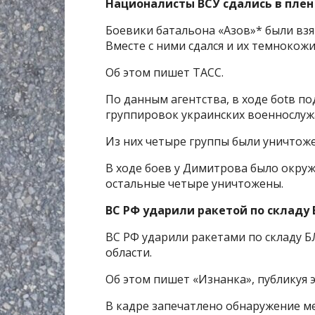
Националисты ВСУ сдались в плен
Боевики батальона «Азов»* были взя
Вместе с ними сдался и их темнокож
Об этом пишет ТАСС.
По данным агентства, в ходе боtв 
группировок украинских военнослуж
Из них четыре группы были уничтоже
В ходе боев у Димитрова было окруж
остальные четыре уничтожены.
ВС РФ ударили ракетой по складу
ВС РФ ударили ракетами по складу Б
области.
Об этом пишет «Изнанка», публикуя 
В кадре запечатлено обнаружение ме