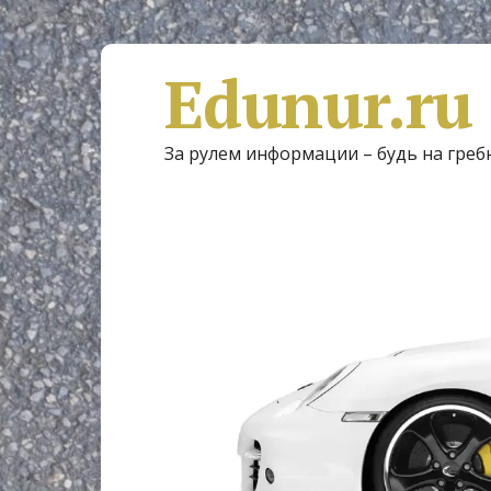
Edunur.ru
За рулем информации – будь на греб