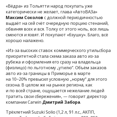
«Вёдра» из Тольятти народ покупать уже
категорически не желает, глава «АвтоВАЗа»
Максим Соколов
с должной периодичностью
выдаёт на сей счёт очередную порцию стенаний,
обвиняя всех и вся. Толку от этого ноль, все лишь
смеются и язвят. И покупают «бэушку». Благо, всё
хорошо налажено.
«Из-за высоких ставок коммерческого утильсбора
приоритетной стала схема заказа авто из-за
рубежа и оформления его сразу на владельца
(физлицо) по льготному „утилю“. Объём заказов
авто из-за границы в Приморье в марте
на 10−20% превысил условную „норму“ для этого
сезона. В целом же на рынке региона, как
и по всей стране, ощущается нежелание людей
тратить свои сбережения», — говорит директор
компании Carwin
Дмитрий Забора
.
Трёхлетний Suzuki Solio (1,2 л, 91 л.с., АКПП,