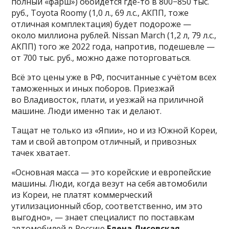
полный «фарш») обойдётся где-то в 800−850 тыс.
руб., Toyota Roomy (1,0 л., 69 л.с., АКПП, тоже
отличная комплектация) будет подороже —
около миллиона рублей. Nissan March (1,2 л, 79 л.с.,
АКПП) того же 2022 года, напротив, подешевле —
от 700 тыс. руб., можно даже поторговаться.
Всё это цены уже в РФ, посчитанные с учётом всех
таможенных и иных поборов. Приезжай
во Владивосток, плати, и уезжай на приличной
машине. Люди именно так и делают.
Тащат не только из «Япии», но и из Южной Кореи,
там и свой автопром отличный, и привозных
тачек хватает.
«Основная масса — это корейские и европейские
машины. Люди, когда везут на себя автомобили
из Кореи, не платят коммерческий
утилизационный сбор, соответственно, им это
выгодно», — знает специалист по поставкам
автомобилей в Россию
Елена Лисовская
.