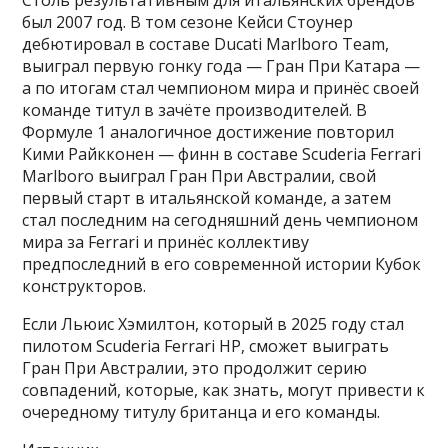
Столь результативным для итальянских брендов
был 2007 год. В том сезоне Кейси Стоунер
дебютировал в составе Ducati Marlboro Team,
выиграл первую гонку года — Гран При Катара —
а по итогам стал чемпионом мира и принёс своей
команде титул в зачёте производителей. В
Формуле 1 аналогичное достижение повторил
Кими Райкконен — финн в составе Scuderia Ferrari
Marlboro выиграл Гран При Австралии, свой
первый старт в итальянской команде, а затем
стал последним на сегодняшний день чемпионом
мира за Ferrari и принёс коллективу
предпоследний в его современной истории Кубок
конструкторов.
Если Льюис Хэмилтон, который в 2025 году стал
пилотом Scuderia Ferrari HP, сможет выиграть
Гран При Австралии, это продолжит серию
совпадений, которые, как знать, могут привести к
очередному титулу британца и его команды.