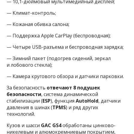
— 10,1-дюймовый мультимедийный дисплей;
— Климат-контроль;
— Кожаная обивка салона;
— Поддержка Apple CarPlay (беспроводная);
— Четыре USB-разъема и беспроводная зарядка;
— Зимний пакет (подогрев сидений, зеркал
и лобового стекла);
— Камера кругового обзора и датчики парковки.
За безопасность
отвечают 8 подушек
безопасности
, система динамической
стабилизации (
ESP
), функция
AutoHold
, датчики
давления в шинах (
TPMS
) и ряд других
технологий.
Кузов и шасси
GAC GS4
обработаны цинково-
никелевым и алюмокремниевым покрытием,