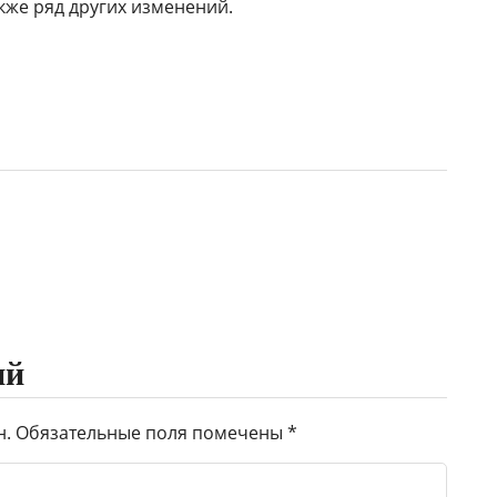
акже ряд других изменений.
ий
н.
Обязательные поля помечены
*