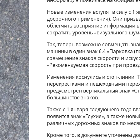
Новые изменения вступят в силу с 1 
досрочного применения). Они призва
облегчить восприятие информации во
сократить уровень «визуального шума
Так, теперь возможно совмещать зна
машины в один знак 6.4 «Парковка (
совмещение знаков скорости и искусс
«Рекомендуемая скорость при проезд
Изменения коснулись и стоп-линии. 
перекрестками и пешеходными перехо
предусмотрен вертикальный знак «Сто
большинстве знаков.
Также с 1 января следующего года в
появится знак «Глухие», а также новы
различных дорожных знаков по меся
Кроме того, в документе уточнены д