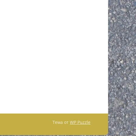
Тема от
WP Puzzle