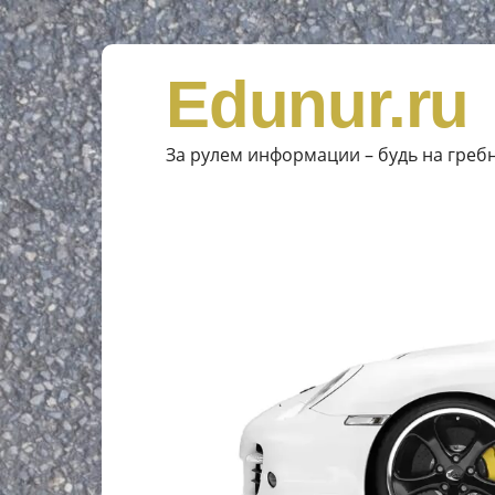
Edunur.ru
За рулем информации – будь на греб