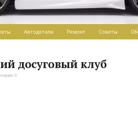
жеты
Автодетали
Ремонт
Советы
Об
кий досуговый клуб
тарии: 0