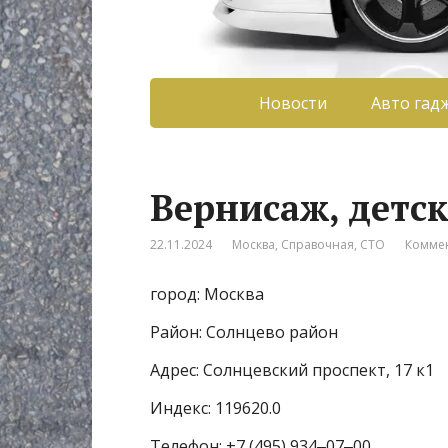
Новости
Авто гад
Вернисаж, детс
22.11.2024
Москва
,
Справочная
,
СТО
Коммен
город: Москва
Район: Солнцево район
Адрес: Солнцевский проспект, 17 к1
Индекс: 119620.0
Телефон: +7 (495) 934‒07‒00