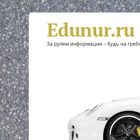
Edunur.ru
За рулем информации – будь на греб