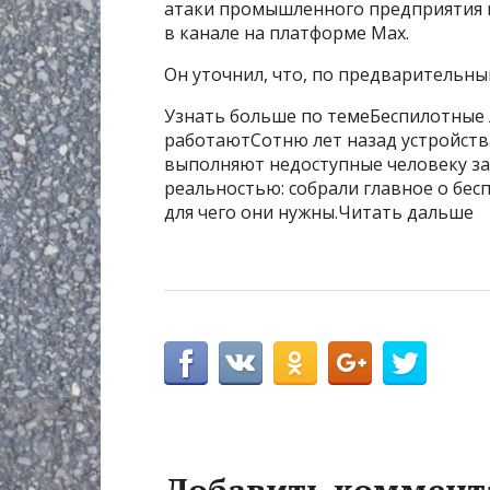
атаки промышленного предприятия 
в канале на платформе Max.
Он уточнил, что, по предварительны
Узнать больше по темеБеспилотные л
работаютСотню лет назад устройства
выполняют недоступные человеку зад
реальностью: собрали главное о бес
для чего они нужны.Читать дальше
Добавить коммент