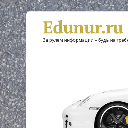
Edunur.ru
За рулем информации – будь на греб