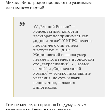
Михаил Виноградов прошелся по уязвимым
местам всех партий.
«У „Единой России“ —
консерватизм, который
электорат воспринимает как
„одно и то же“. У КПРФ неясно,
против чего они теперь
выступают. У ЛДПР
Жириновский сначала умер
незаметно, а теперь происходит
его „сакрализация“. У „Новых
людей“ и „Справедливой
России“ — только правильные
названия, но суть и шаги
непонятны», — заявил
Виноградов.
Тем не менее, он признал Госдуму самым
доступным и близким для народа