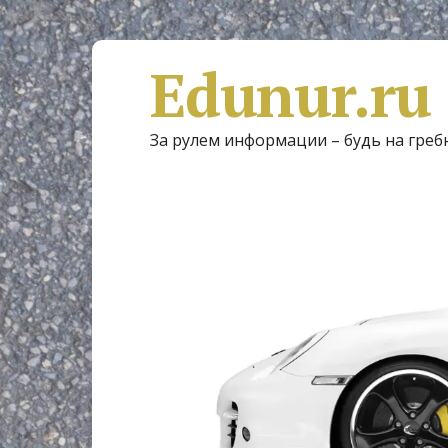
Edunur.ru
За рулем информации – будь на греб