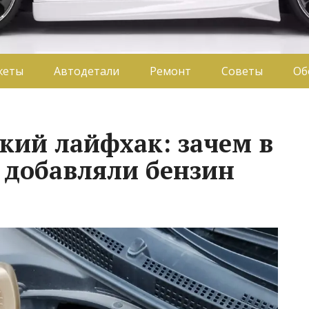
жеты
Автодетали
Ремонт
Советы
Об
кий лайфхак: зачем в
 добавляли бензин