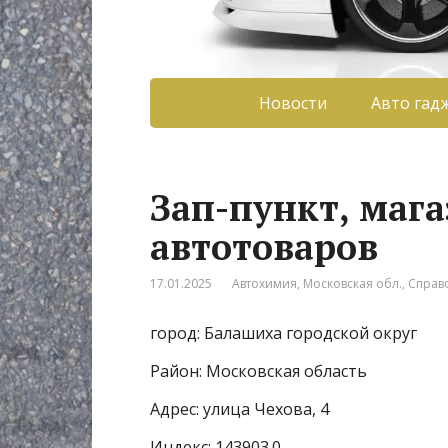
Новости
Авто гад
Зап-пункт, мага
автотоваров
17.01.2025
Автохимия
,
Московская обл.
,
Справ
город: Балашиха городской округ
Район: Московская область
Адрес: улица Чехова, 4
Индекс: 143903.0