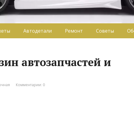
жеты
Автодетали
Ремонт
Советы
Об
зин автозапчастей и
очная
Комментарии: 0