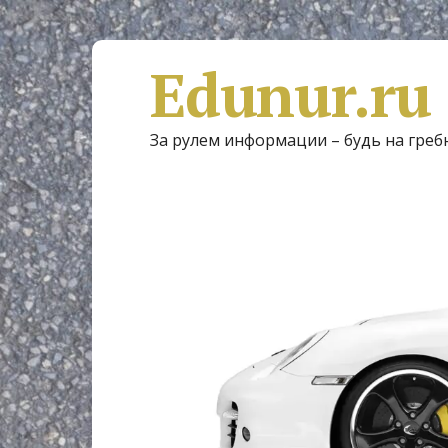
Edunur.ru
За рулем информации – будь на греб